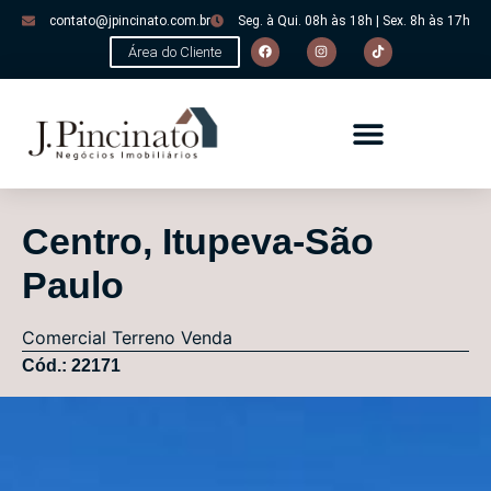
contato@jpincinato.com.br
Seg. à Qui. 08h às 18h | Sex. 8h às 17h
Área do Cliente
Centro, Itupeva-São
Paulo
Comercial
Terreno
Venda
Cód.: 22171