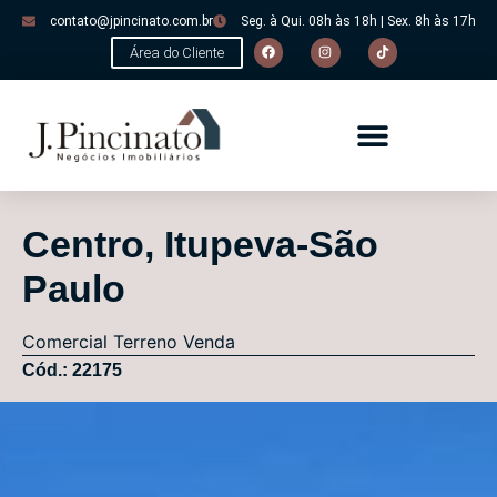
contato@jpincinato.com.br
Seg. à Qui. 08h às 18h | Sex. 8h às 17h
Área do Cliente
Centro, Itupeva-São
Paulo
Comercial
Terreno
Venda
Cód.: 22175