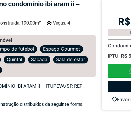
o condomínio ibi aram ii –
R$
onstruída: 190,00m²
Vagas: 4
imóvel
Condomín
mpo de futebol
Espaço Gourmet
IPTU:
R$ 
Quintal
Sacada
Sala de estar
IO IBI ARAM II – ITUPEVA/SP. REF.
Favori
nstrução distribuídos da seguinte forma: