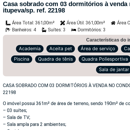
Casa sobrado com 03 dormitórios à venda n
itupeva/sp. ref. 22198
Área Total: 361,00m²
Área Útil: 361,00m²
Área C
Banheiros: 4
Suítes: 3
Dormitórios: 3
Características do 
Academia
Aceita pet
Área de serviço
Ca
Piscina
Quadra de tênis
Quadra Poliesportiva
Sala de jantar
CASA SOBRADO COM 03 DORMITÓRIOS À VENDA NO CONDOMÍN
22198
O imóvel possui 361m² de área de terreno, sendo 190m² de co
– 03 suítes;
– Sala de TV;
– Sala ampla para 2 ambientes;