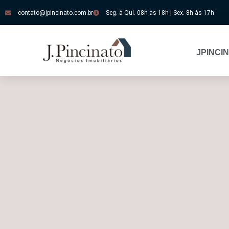
contato@jpincinato.com.br
Seg. à Qui. 08h às 18h | Sex. 8h às 17h
JPINCI