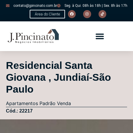
contato@jpincinato.com.br
Seg. à Qui. 08h às 18h | Sex. 8h às 17h
Área do Cliente
Residencial Santa
Giovana , Jundiaí-São
Paulo
Apartamentos
Padrão
Venda
Cód.: 22217