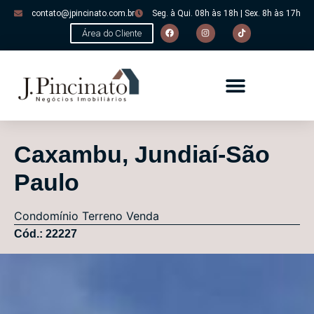
contato@jpincinato.com.br
Seg. à Qui. 08h às 18h | Sex. 8h às 17h
Área do Cliente
Caxambu, Jundiaí-São
Paulo
Condomínio
Terreno
Venda
Cód.: 22227