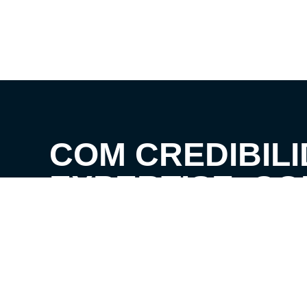
COM CREDIBILI
EXPERTISE, C
CLIENTES AOS 
SEUS SONHOS!
VENHA CONHECER O SEU FUTURO LAR!