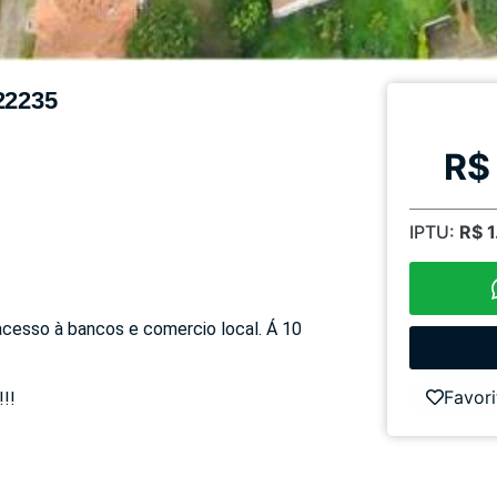
22235
R$
IPTU:
R$ 
acesso à bancos e comercio local. Á 10
Favori
!!!