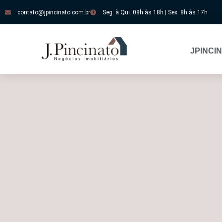
contato@jpincinato.com.br
Seg. à Qui. 08h às 18h | Sex. 8h às 17h
JPINCI