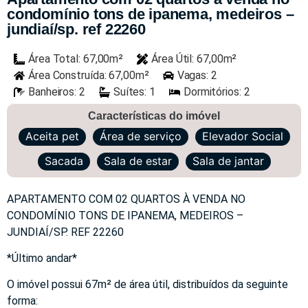
condomínio tons de ipanema, medeiros –
jundiaí/sp. ref 22260
Área Total: 67,00m²
Área Útil: 67,00m²
Área Construída: 67,00m²
Vagas: 2
Banheiros: 2
Suítes: 1
Dormitórios: 2
Características do imóvel
Aceita pet
Área de serviço
Elevador Social
Sacada
Sala de estar
Sala de jantar
APARTAMENTO COM 02 QUARTOS À VENDA NO
CONDOMÍNIO TONS DE IPANEMA, MEDEIROS –
JUNDIAÍ/SP. REF 22260
*Último andar*
O imóvel possui 67m² de área útil, distribuídos da seguinte
forma: