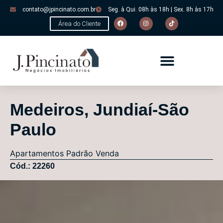
contato@jpincinato.com.br
Seg. à Qui. 08h às 18h | Sex. 8h às 17h
Área do Cliente
Medeiros, Jundiaí-São
Paulo
Apartamentos
Padrão
Venda
Cód.: 22260