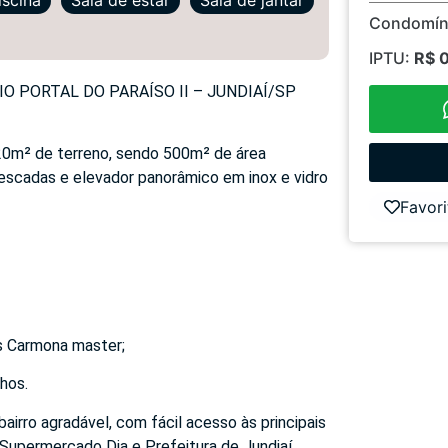
Condomín
IPTU:
R$ 
 PORTAL DO PARAÍSO II – JUNDIAÍ/SP
520m² de terreno, sendo 500m² de área
 escadas e elevador panorâmico em inox e vidro
Favori
s Carmona master;
hos.
airro agradável, com fácil acesso às principais
 Supermercado Dia e Prefeitura de Jundiaí.