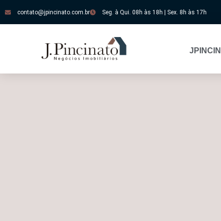
contato@jpincinato.com.br
Seg. à Qui. 08h às 18h | Sex. 8h às 17h
JPINCI