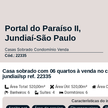
Portal do Paraíso II,
Jundiaí-São Paulo
Casas
Sobrado Condomínio
Venda
Cód.: 22335
Casa sobrado com 06 quartos à venda no co
jundiaí/sp ref. 22335
Área Total: 520,00m²
Área Útil: 520,00m²
Área C
Banheiros: 6
Suítes: 4
Dormitórios: 6
Características do 
Aceita pet
Área de serviço
Churrasqueiras
P