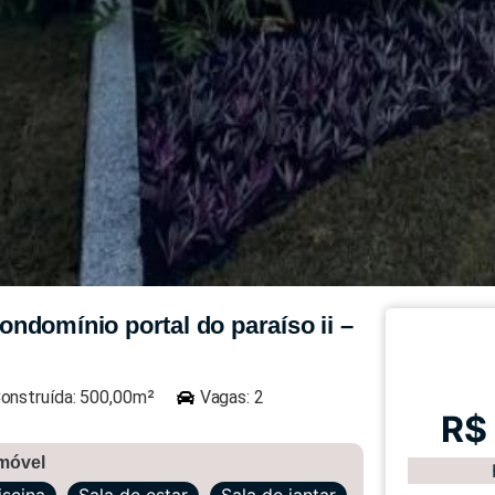
ndomínio portal do paraíso ii –
onstruída: 500,00m²
Vagas: 2
R$
imóvel
iscina
Sala de estar
Sala de jantar