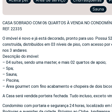
Sauna
CASA SOBRADO COM 06 QUARTOS À VENDA NO CONDOMÍNIO
REF. 22335
O imóvel é novo e já está decorado, pronto para uso. Possui 
construída, distribuídos em 03 níveis de piso, com acesso por
nos 3 andares.
Descrição do imóvel:
– 04 suítes, sendo uma master, e mais 02 quartos de apoio;
– Spa;
– Sauna;
– Piscina;
– Área gourmet com fino acabamento e chopeira de dois bico
A Casa será vendida porteira fechada. Tudo incluso, exceto vin
Condomínio com portaria e segurança 24 horas, localizado em b
Rodovias e avenidas da cidade. Próximo ao Clube Jundiaiense,