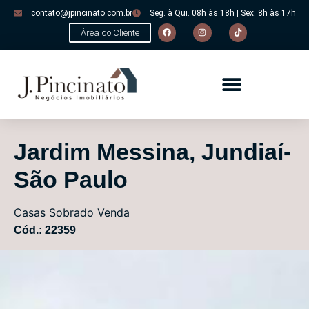
contato@jpincinato.com.br
Seg. à Qui. 08h às 18h | Sex. 8h às 17h
Área do Cliente
Jardim Messina, Jundiaí-
São Paulo
Casas
Sobrado
Venda
Cód.: 22359