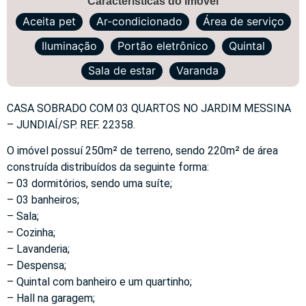
Características do imóvel
Aceita pet
Ar-condicionado
Área de serviço
Iluminação
Portão eletrônico
Quintal
Sala de estar
Varanda
CASA SOBRADO COM 03 QUARTOS NO JARDIM MESSINA
– JUNDIAÍ/SP. REF. 22358.
O imóvel possuí 250m² de terreno, sendo 220m² de área
construída distribuídos da seguinte forma:
– 03 dormitórios, sendo uma suíte;
– 03 banheiros;
– Sala;
– Cozinha;
– Lavanderia;
– Despensa;
– Quintal com banheiro e um quartinho;
– Hall na garagem;