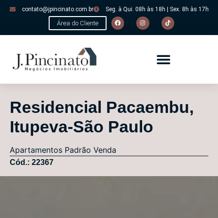
contato@jpincinato.com.br
Seg. à Qui. 08h às 18h | Sex. 8h às 17h
Área do Cliente
Residencial Pacaembu,
Itupeva-São Paulo
Apartamentos
Padrão
Venda
Cód.: 22367