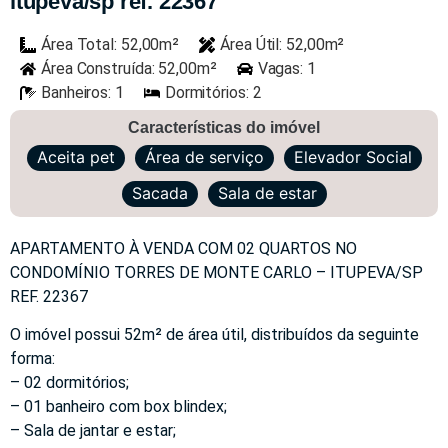
itupeva/sp ref. 22367
Área Total: 52,00m²
Área Útil: 52,00m²
Área Construída: 52,00m²
Vagas: 1
Banheiros: 1
Dormitórios: 2
Características do imóvel
Aceita pet
Área de serviço
Elevador Social
Sacada
Sala de estar
APARTAMENTO À VENDA COM 02 QUARTOS NO
CONDOMÍNIO TORRES DE MONTE CARLO – ITUPEVA/SP
REF. 22367
O imóvel possui 52m² de área útil, distribuídos da seguinte
forma:
– 02 dormitórios;
– 01 banheiro com box blindex;
– Sala de jantar e estar;