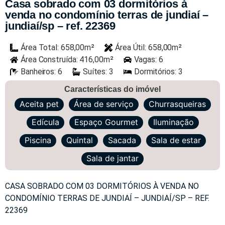
Casa sobrado com 03 dormitórios à
venda no condomínio terras de jundiaí –
jundiaí/sp – ref. 22369
Área Total: 658,00m²
Área Útil: 658,00m²
Área Construída: 416,00m²
Vagas: 6
Banheiros: 6
Suítes: 3
Dormitórios: 3
Características do imóvel
Aceita pet
Área de serviço
Churrasqueiras
Edícula
Espaço Gourmet
Iluminação
Piscina
Quintal
Sacada
Sala de estar
Sala de jantar
CASA SOBRADO COM 03 DORMITÓRIOS À VENDA NO
CONDOMÍNIO TERRAS DE JUNDIAÍ – JUNDIAÍ/SP – REF.
22369