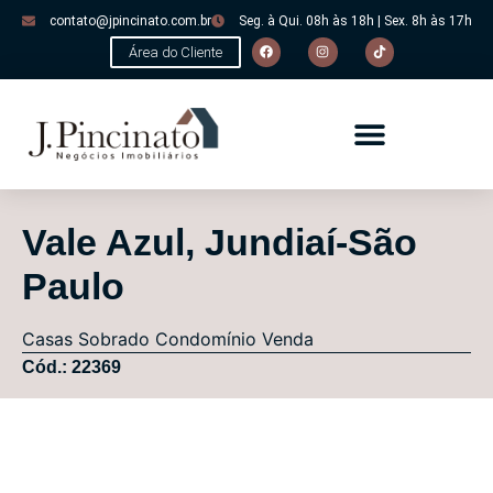
contato@jpincinato.com.br
Seg. à Qui. 08h às 18h | Sex. 8h às 17h
Área do Cliente
Vale Azul, Jundiaí-São
Paulo
Casas
Sobrado Condomínio
Venda
Cód.: 22369