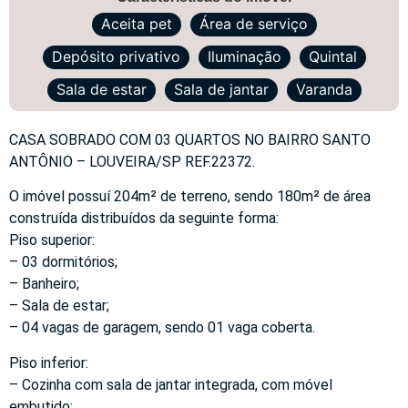
Aceita pet
Área de serviço
Depósito privativo
Iluminação
Quintal
Sala de estar
Sala de jantar
Varanda
CASA SOBRADO COM 03 QUARTOS NO BAIRRO SANTO
ANTÔNIO – LOUVEIRA/SP REF.22372.
O imóvel possuí 204m² de terreno, sendo 180m² de área
construída distribuídos da seguinte forma:
Piso superior:
– 03 dormitórios;
– Banheiro;
– Sala de estar;
– 04 vagas de garagem, sendo 01 vaga coberta.
Piso inferior:
– Cozinha com sala de jantar integrada, com móvel
embutido;