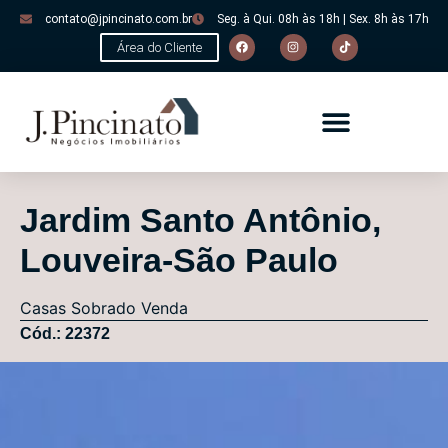
contato@jpincinato.com.br
Seg. à Qui. 08h às 18h | Sex. 8h às 17h
Área do Cliente
Jardim Santo Antônio,
Louveira-São Paulo
Casas
Sobrado
Venda
Cód.: 22372