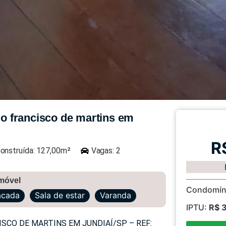
o francisco de martins em
R
onstruída: 127,00m²
Vagas: 2
imóvel
Condomín
acada
Sala de estar
Varanda
IPTU:
R$ 
CO DE MARTINS EM JUNDIAÍ/SP – REF: