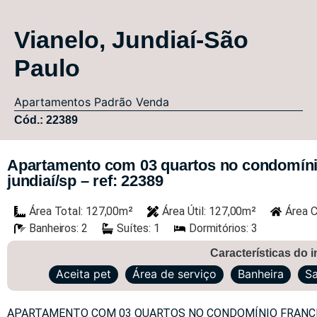
Vianelo, Jundiaí-São
Paulo
Apartamentos
Padrão
Venda
Cód.: 22389
Apartamento com 03 quartos no condomíni
jundiaí/sp – ref: 22389
Área Total: 127,00m²
Área Útil: 127,00m²
Área C
Banheiros: 2
Suítes: 1
Dormitórios: 3
Características do 
Aceita pet
Área de serviço
Banheira
S
APARTAMENTO COM 03 QUARTOS NO CONDOMÍNIO FRANCIS