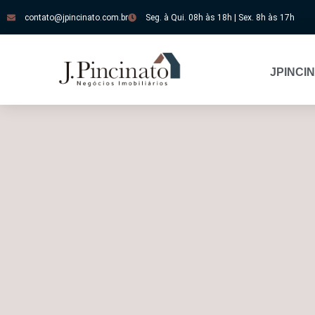
contato@jpincinato.com.br
Seg. à Qui. 08h às 18h | Sex. 8h às 17h
JPINCI