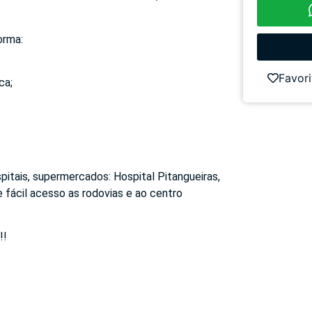
orma:
Favori
ca;
spitais, supermercados: Hospital Pitangueiras,
e fácil acesso as rodovias e ao centro
!!