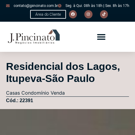
contato@jpincinato.com.br
Seg. à Qui. 08h às 18h | Sex. 8h às 17h
Área do Cliente
Residencial dos Lagos,
Itupeva-São Paulo
Casas
Condomínio
Venda
Cód.: 22391