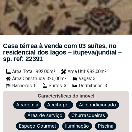
Casa térrea à venda com 03 suítes, no
residencial dos lagos – itupeva/jundiaí –
sp. ref: 22391
Área Total: 992,00m²
Área Útil: 992,00m²
Área Construída: 320,00m²
Vagas: 3
Banheiros: 6
Suítes: 3
Dormitórios: 3
Características do imóvel
Academia
Aceita pet
Ar-condicionado
Área de serviço
Churrasqueiras
Espaço Gourmet
Iluminação
Piscina