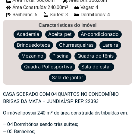
Área Total: 300,00m²
Área Útil: 300,00m²
Área Construída: 240,00m²
Vagas: 4
Banheiros: 6
Suítes: 3
Dormitórios: 4
Características do imóvel
Academia
Aceita pet
Ar-condicionado
Brinquedoteca
Churrasqueiras
Lareira
Mezanino
Piscina
Quadra de tênis
Quadra Poliesportiva
Sala de estar
Sala de jantar
CASA SOBRADO COM 04 QUARTOS NO CONDOMÍNIO
BRISAS DA MATA – JUNDIAÍ/SP REF: 22393
O imóvel possui 240 m² de área construída distribuídas em:
– 04 Dormitórios sendo três suítes;
– 05 Banheiros;