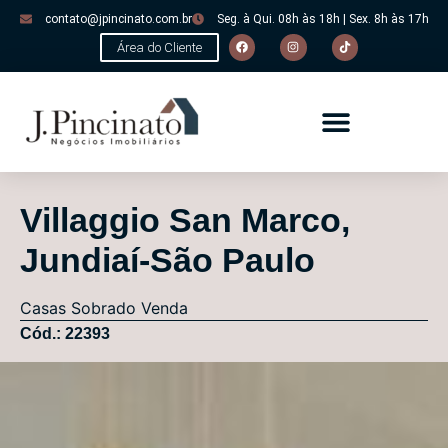
contato@jpincinato.com.br
Seg. à Qui. 08h às 18h | Sex. 8h às 17h
Área do Cliente
Villaggio San Marco,
Jundiaí-São Paulo
Casas
Sobrado
Venda
Cód.: 22393