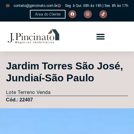
contato@jpincinato.com.br
Seg. à Qui. 08h às 18h | Sex. 8h às 17h
Área do Cliente
Jardim Torres São José,
Jundiaí-São Paulo
Lote
Terreno
Venda
Cód.: 22407