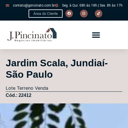
contato@jpincinato.com.br
Seg. à Qui. 08h às 18h | Sex. 8h às 17h
Área do Cliente
Jardim Scala, Jundiaí-
São Paulo
Lote
Terreno
Venda
Cód.: 22412