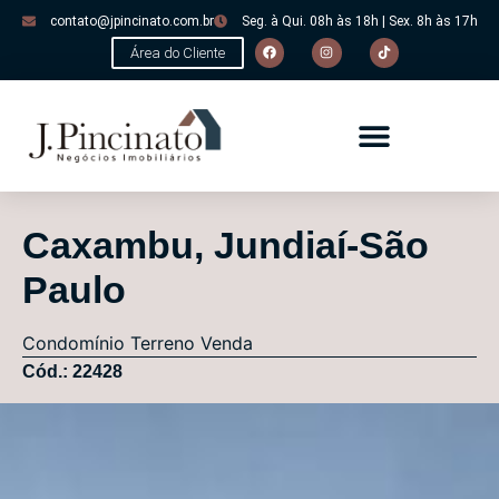
contato@jpincinato.com.br
Seg. à Qui. 08h às 18h | Sex. 8h às 17h
Área do Cliente
Caxambu, Jundiaí-São
Paulo
Condomínio
Terreno
Venda
Cód.: 22428