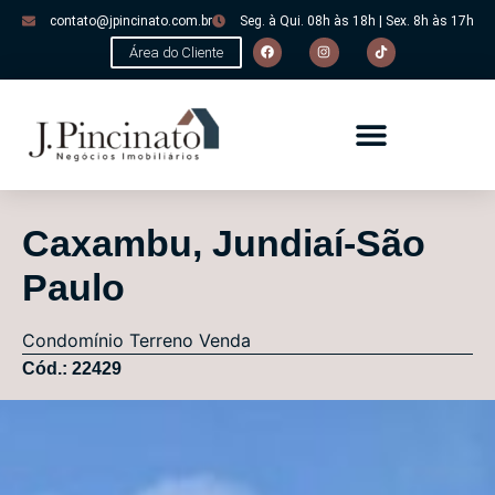
contato@jpincinato.com.br
Seg. à Qui. 08h às 18h | Sex. 8h às 17h
Área do Cliente
Caxambu, Jundiaí-São
Paulo
Condomínio
Terreno
Venda
Cód.: 22429