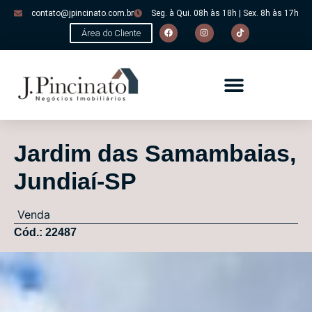
contato@jpincinato.com.br
Seg. à Qui. 08h às 18h | Sex. 8h às 17h
Área do Cliente
Jardim das Samambaias,
Jundiaí-SP
Venda
Cód.: 22487