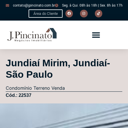
contato@jpincinato.com.br
Seg. à Qui. 08h às 18h | Sex. 8h às 17h
Área do Cliente
Jundiaí Mirim, Jundiaí-
São Paulo
Condomínio
Terreno
Venda
Cód.: 22537