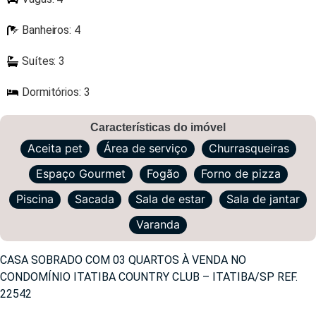
Banheiros: 4
Suítes: 3
Dormitórios: 3
Características do imóvel
Aceita pet
Área de serviço
Churrasqueiras
Espaço Gourmet
Fogão
Forno de pizza
Piscina
Sacada
Sala de estar
Sala de jantar
Varanda
CASA SOBRADO COM 03 QUARTOS À VENDA NO
CONDOMÍNIO ITATIBA COUNTRY CLUB – ITATIBA/SP REF.
22542