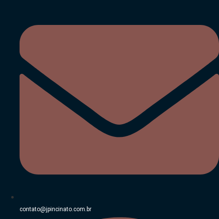
Ir
para
o
conteúdo
contato@jpincinato.com.br