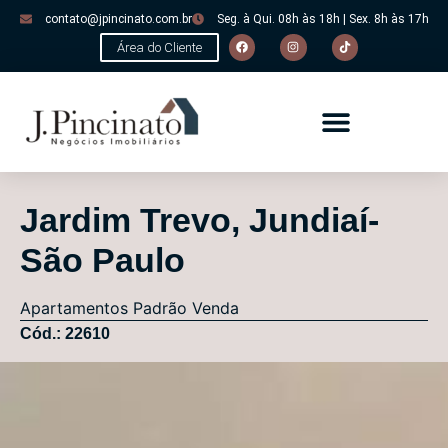
contato@jpincinato.com.br
Seg. à Qui. 08h às 18h | Sex. 8h às 17h
Área do Cliente
Jardim Trevo, Jundiaí-
São Paulo
Apartamentos
Padrão
Venda
Cód.: 22610