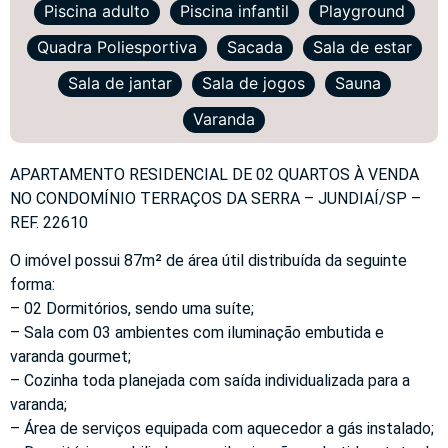
Piscina adulto
Piscina infantil
Playground
Quadra Poliesportiva
Sacada
Sala de estar
Sala de jantar
Sala de jogos
Sauna
Varanda
APARTAMENTO RESIDENCIAL DE 02 QUARTOS À VENDA
NO CONDOMÍNIO TERRAÇOS DA SERRA – JUNDIAÍ/SP –
REF. 22610
O imóvel possui 87m² de área útil distribuída da seguinte
forma:
– 02 Dormitórios, sendo uma suíte;
– Sala com 03 ambientes com iluminação embutida e
varanda gourmet;
– Cozinha toda planejada com saída individualizada para a
varanda;
– Área de serviços equipada com aquecedor a gás instalado;