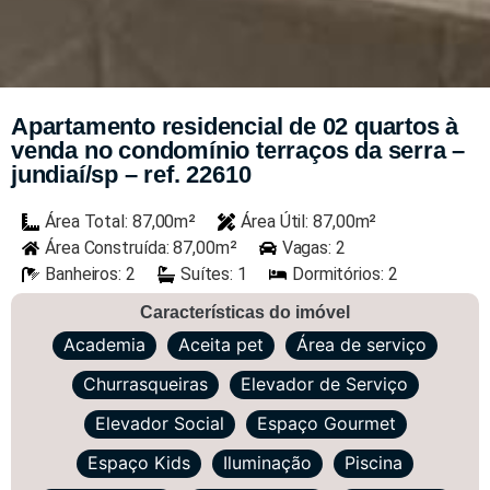
Apartamento residencial de 02 quartos à
venda no condomínio terraços da serra –
jundiaí/sp – ref. 22610
Área Total: 87,00m²
Área Útil: 87,00m²
Área Construída: 87,00m²
Vagas: 2
Banheiros: 2
Suítes: 1
Dormitórios: 2
Características do imóvel
Academia
Aceita pet
Área de serviço
Churrasqueiras
Elevador de Serviço
Elevador Social
Espaço Gourmet
Espaço Kids
Iluminação
Piscina