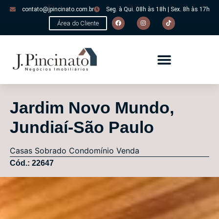
contato@jpincinato.com.br
Seg. à Qui. 08h às 18h | Sex. 8h às 17h
Área do Cliente
Jardim Novo Mundo,
Jundiaí-São Paulo
Casas
Sobrado Condomínio
Venda
Cód.: 22647