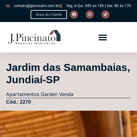
contato@jpincinato.com.br
Seg. à Qui. 08h às 18h | Sex. 8h às 17h
Área do Cliente
Jardim das Samambaias,
Jundiaí-SP
Apartamentos
Garden
Venda
Cód.: 2270