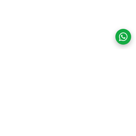
COM CREDIBILIDADE
E EXPERTISE,
CONECTANDO
CLIENTES AOS
IMÓVEIS DOS SEUS
SONHOS!