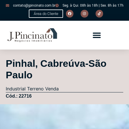
contato@jpincinato.com.br
Seg. à Qui. 08h às 18h | Sex. 8h às 17h
Área do Cliente
Pinhal, Cabreúva-São
Paulo
Industrial
Terreno
Venda
Cód.: 22716