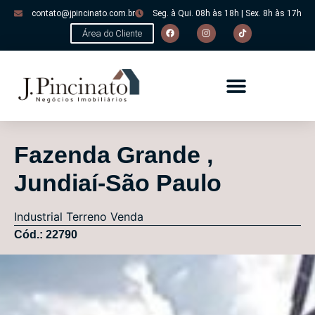
contato@jpincinato.com.br
Seg. à Qui. 08h às 18h | Sex. 8h às 17h
Área do Cliente
Fazenda Grande ,
Jundiaí-São Paulo
Industrial
Terreno
Venda
Cód.: 22790