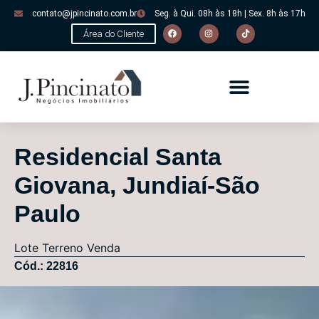
contato@jpincinato.com.br
Seg. à Qui. 08h às 18h | Sex. 8h às 17h
Área do Cliente
Residencial Santa
Giovana, Jundiaí-São
Paulo
Lote
Terreno
Venda
Cód.: 22816