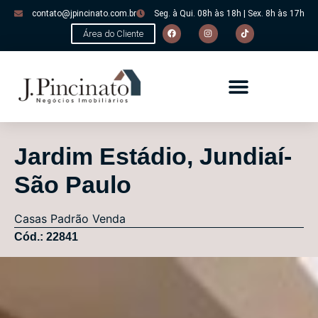
contato@jpincinato.com.br
Seg. à Qui. 08h às 18h | Sex. 8h às 17h
Área do Cliente
Jardim Estádio, Jundiaí-
São Paulo
Casas
Padrão
Venda
Cód.: 22841