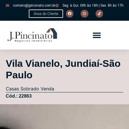
contato@jpincinato.com.br
Seg. à Qui. 08h às 18h | Sex. 8h às 17h
Área do Cliente
Vila Vianelo, Jundiaí-São
Paulo
Casas
Sobrado
Venda
Cód.: 22863