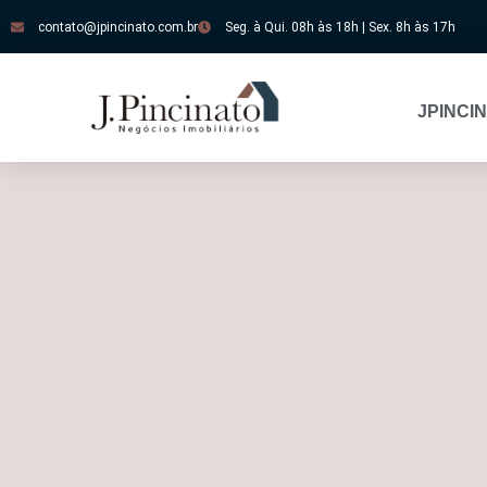
contato@jpincinato.com.br
Seg. à Qui. 08h às 18h | Sex. 8h às 17h
JPINCI