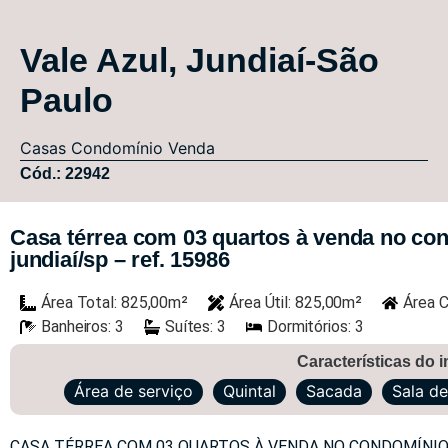
Vale Azul, Jundiaí-São
Paulo
Casas
Condomínio
Venda
Cód.: 22942
Casa térrea com 03 quartos à venda no cond
jundiaí/sp – ref. 15986
Área Total: 825,00m²
Área Útil: 825,00m²
Área C
Banheiros: 3
Suítes: 3
Dormitórios: 3
Características do 
Área de serviço
Quintal
Sacada
Sala de
CASA TÉRREA COM 03 QUARTOS À VENDA NO CONDOMÍNIO T