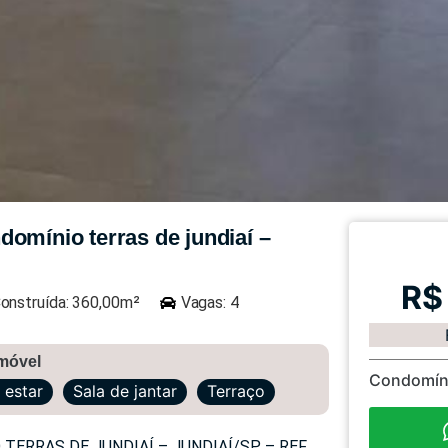
omínio terras de jundiaí –
R$
onstruída: 360,00m²
Vagas: 4
imóvel
Condomín
 estar
Sala de jantar
Terraço
ERRAS DE JUNDIAÍ – JUNDIAÍ/SP – REF.