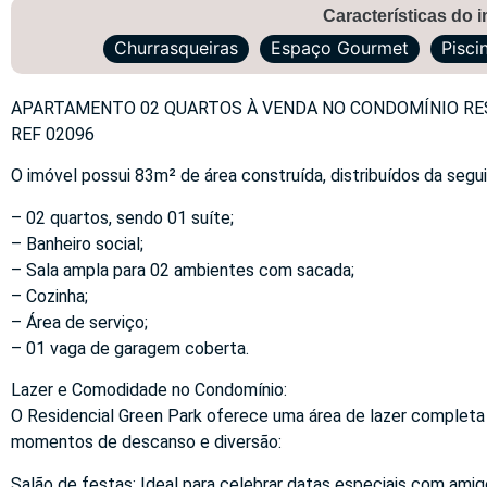
Características do 
Churrasqueiras
Espaço Gourmet
Pisci
APARTAMENTO 02 QUARTOS À VENDA NO CONDOMÍNIO RES
REF 02096
O imóvel possui 83m² de área construída, distribuídos da segu
– 02 quartos, sendo 01 suíte;
– Banheiro social;
– Sala ampla para 02 ambientes com sacada;
– Cozinha;
– Área de serviço;
– 01 vaga de garagem coberta.
Lazer e Comodidade no Condomínio:
O Residencial Green Park oferece uma área de lazer completa
momentos de descanso e diversão:
Salão de festas: Ideal para celebrar datas especiais com amigo