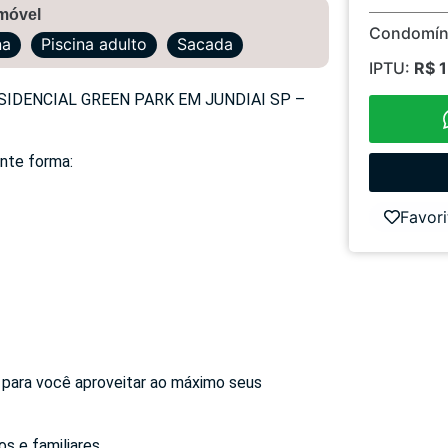
imóvel
Condomín
na
Piscina adulto
Sacada
IPTU:
R$ 
IDENCIAL GREEN PARK EM JUNDIAI SP –
inte forma:
Favori
 para você aproveitar ao máximo seus
s e familiares.