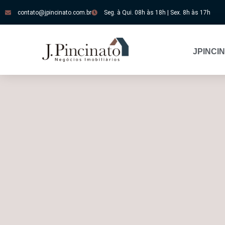
contato@jpincinato.com.br
Seg. à Qui. 08h às 18h | Sex. 8h às 17h
JPINCI