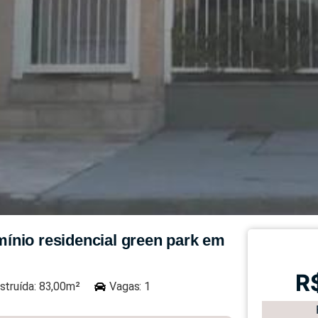
ínio residencial green park em
R
struída: 83,00m²
Vagas: 1