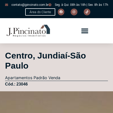
contato@jpincinato.com.br
Seg. à Qui. 08h às 18h | Sex. 8h às 17h
Área do Cliente
Centro, Jundiaí-São
Paulo
Apartamentos
Padrão
Venda
Cód.: 23046