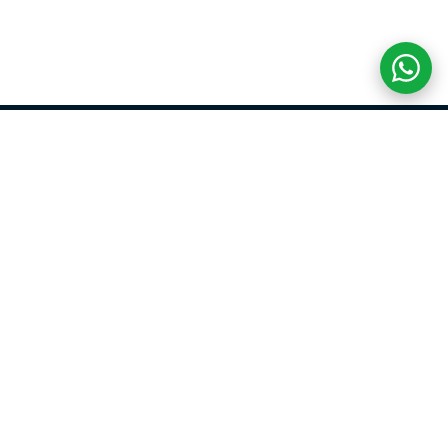
COM CREDIBILIDADE
E EXPERTISE,
CONECTANDO
CLIENTES AOS
IMÓVEIS DOS SEUS
SONHOS!
VENHA CONHECER O SEU FUTURO LAR!