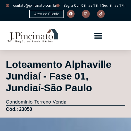
contato@jpincinato.com.br
Seg. à Qui. 08h às 18h | Sex. 8h às 17h
Área do Cliente
Loteamento Alphaville
Jundiaí - Fase 01,
Jundiaí-São Paulo
Condomínio
Terreno
Venda
Cód.: 23050