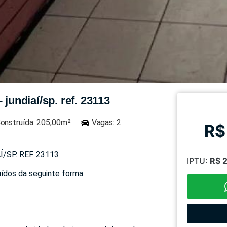
jundiaí/sp. ref. 23113
onstruída: 205,00m²
Vagas: 2
R$
SP. REF. 23113
IPTU:
R$ 
uídos da seguinte forma: