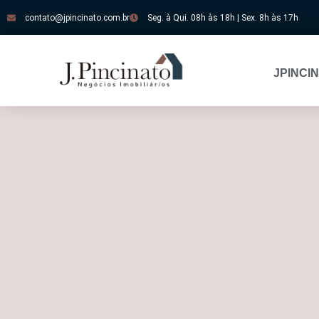
contato@jpincinato.com.br
Seg. à Qui. 08h às 18h | Sex. 8h às 17h
JPINCI