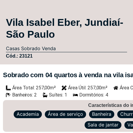
Vila Isabel Eber, Jundiaí-
São Paulo
Casas
Sobrado
Venda
Cód.: 23121
Sobrado com 04 quartos à venda na vila isab
Área Total: 257,00m²
Área Útil: 257,00m²
Área C
Banheiros: 2
Suítes: 1
Dormitórios: 4
Características do 
Academia
Área de serviço
Banheira
Churr
Sala de jantar
Va