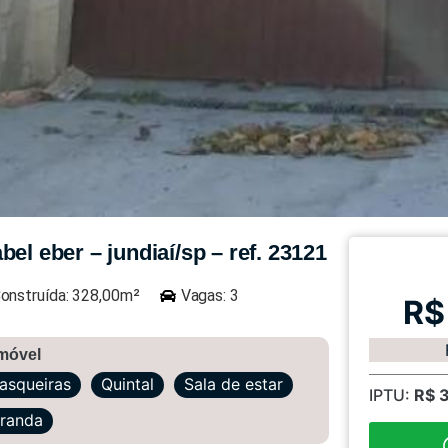
el eber – jundiaí/sp – ref. 23121
onstruída: 328,00m²
Vagas: 3
R$
imóvel
asqueiras
Quintal
Sala de estar
IPTU:
R$ 
randa