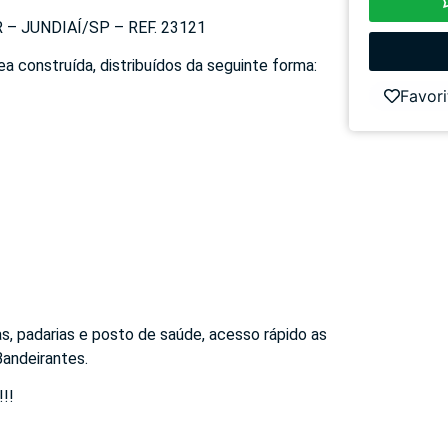
– JUNDIAÍ/SP – REF. 23121
a construída, distribuídos da seguinte forma:
Favori
s, padarias e posto de saúde, acesso rápido as
Bandeirantes.
!!!