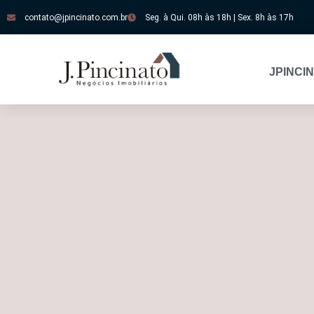
contato@jpincinato.com.br
Seg. à Qui. 08h às 18h | Sex. 8h às 17h
JPINCI