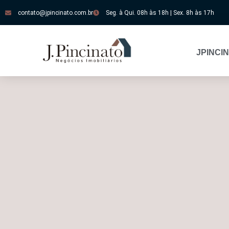
contato@jpincinato.com.br
Seg. à Qui. 08h às 18h | Sex. 8h às 17h
JPINCI