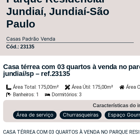
Jundiaí, Jundiaí-São
Paulo
Casas
Padrão
Venda
Cód.: 23135
Casa térrea com 03 quartos à venda no parq
jundiaí/sp – ref.23135
Área Total: 175,00m²
Área Útil: 175,00m²
Área C
Banheiros: 1
Dormitórios: 3
Características do 
Área de serviço
Churrasqueiras
Espaço Gour
CASA TÉRREA COM 03 QUARTOS À VENDA NO PARQUE RESID