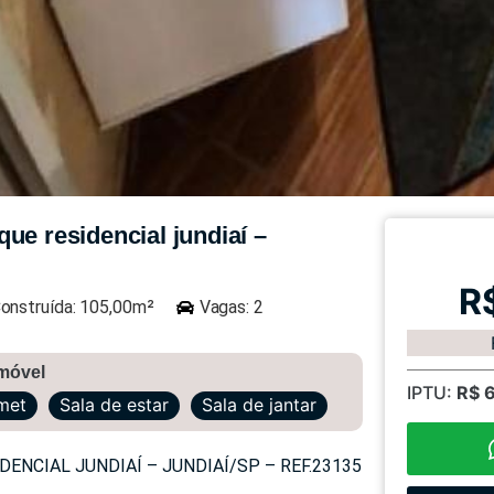
ue residencial jundiaí –
R
onstruída: 105,00m²
Vagas: 2
imóvel
IPTU:
R$ 
met
Sala de estar
Sala de jantar
ENCIAL JUNDIAÍ – JUNDIAÍ/SP – REF.23135