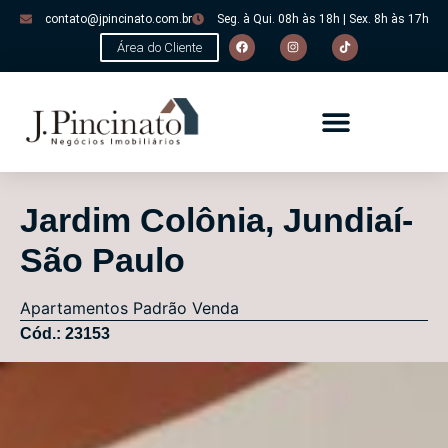
contato@jpincinato.com.br
Seg. à Qui. 08h às 18h | Sex. 8h às 17h
Área do Cliente
Jardim Colônia, Jundiaí-
São Paulo
Apartamentos
Padrão
Venda
Cód.: 23153