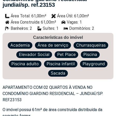
jundiaí/sp. ref.23153
Área Total: 61,00m²
Área Útil: 61,00m²
Área Construída: 61,00m²
Vagas: 1
Banheiros: 2
Suítes: 1
Dormitórios: 2
Características do imóvel
Academia
Área de serviço
Churrasqueiras
Elevador Social
Pet Place
Piscina
Piscina adulto
Piscina infantil
Playground
Sacada
APARTAMENTO COM 02 QUARTOS À VENDA NO
CONDOMÍNIO GIARDINO RESIDENCIAL – JUNDIAÍ/SP.
REF.23153
O imóvel possui 61m² de área construída distribuída da
seguinte forma: