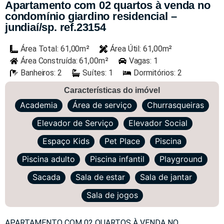
Apartamento com 02 quartos à venda no
condomínio giardino residencial –
jundiaí/sp. ref.23154
Área Total: 61,00m²
Área Útil: 61,00m²
Área Construída: 61,00m²
Vagas: 1
Banheiros: 2
Suítes: 1
Dormitórios: 2
Características do imóvel
Academia
Área de serviço
Churrasqueiras
Elevador de Serviço
Elevador Social
Espaço Kids
Pet Place
Piscina
Piscina adulto
Piscina infantil
Playground
Sacada
Sala de estar
Sala de jantar
Sala de jogos
APARTAMENTO COM 02 QUARTOS À VENDA NO