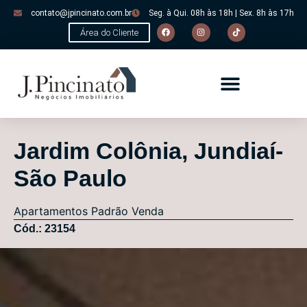
contato@jpincinato.com.br
Seg. à Qui. 08h às 18h | Sex. 8h às 17h
Área do Cliente
Jardim Colônia, Jundiaí-
São Paulo
Apartamentos
Padrão
Venda
Cód.: 23154