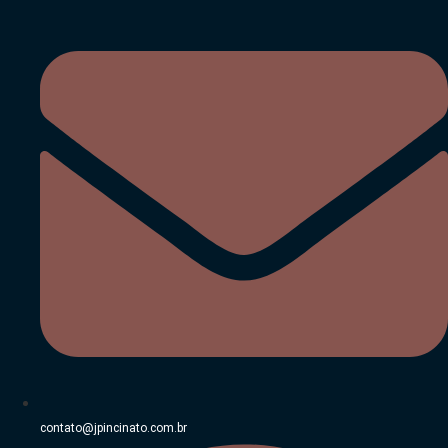
Ir
para
o
conteúdo
contato@jpincinato.com.br