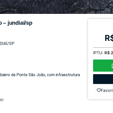
 – jundiaí/sp
R
DIAÍ/SP
IPTU:
R$ 
 bairro da Ponte São João, com infraestrutura
Favori
!!!