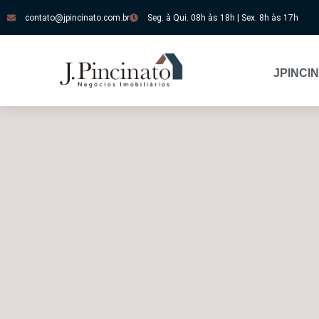
contato@jpincinato.com.br
Seg. à Qui. 08h às 18h | Sex. 8h às 17h
JPINCI