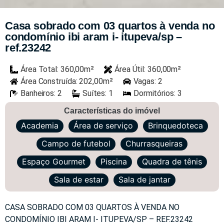
Casa sobrado com 03 quartos à venda no
condomínio ibi aram i- itupeva/sp –
ref.23242
Área Total: 360,00m²
Área Útil: 360,00m²
Área Construída: 202,00m²
Vagas: 2
Banheiros: 2
Suítes: 1
Dormitórios: 3
Características do imóvel
Academia
Área de serviço
Brinquedoteca
Campo de futebol
Churrasqueiras
Espaço Gourmet
Piscina
Quadra de tênis
Sala de estar
Sala de jantar
CASA SOBRADO COM 03 QUARTOS À VENDA NO
CONDOMÍNIO IBI ARAM I- ITUPEVA/SP – REF.23242