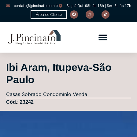
contato@jpincinato.com.br
Seg. à Qui. 08h às 18h | Sex. 8h às 17h
Área do Cliente
Ibi Aram, Itupeva-São
Paulo
Casas
Sobrado Condomínio
Venda
Cód.: 23242