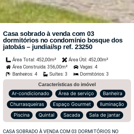
Casa sobrado à venda com 03
dormitórios no condomínio bosque dos
jatobás – jundiaí/sp ref. 23250
Área Total: 452,00m²
Área Útil: 452,00m²
Área Construída: 356,00m²
Vagas: 4
Banheiros: 4
Suítes: 3
Dormitórios: 3
Características do imóvel
Ar-condicionado
Área de serviço
Banheira
Churrasqueiras
Espaço Gourmet
Iluminação
Piscina
Quintal
Sacada
Sala de jantar
CASA SOBRADO À VENDA COM 03 DORMITÓRIOS NO