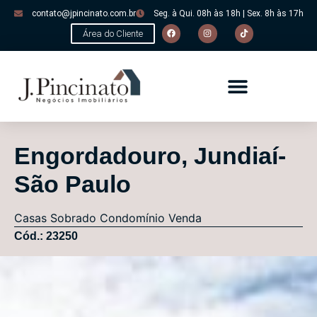
contato@jpincinato.com.br
Seg. à Qui. 08h às 18h | Sex. 8h às 17h
Área do Cliente
Engordadouro, Jundiaí-
São Paulo
Casas
Sobrado Condomínio
Venda
Cód.: 23250