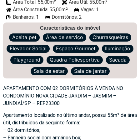
Área Total: 55,00m²
Área Útil: 55,00m²
Área Construída: 55,00m²
Vagas: 1
Banheiros: 1
Dormitórios: 2
Características do imóvel
Aceita pet
Área de serviço
Churrasqueiras
Elevador Social
Espaço Gourmet
Iluminação
Playground
Quadra Poliesportiva
Sacada
Sala de estar
Sala de jantar
APARTAMENTO COM 02 DORMITÓRIOS À VENDA NO
CONDOMÍNIO NOVA CIDADE JARDIM – JASMIM –
JUNDIAÍ/SP – REF.23300.
Apartamento localizado no último andar, possui 55m² de área
útil, distribuídos da seguinte forma:
– 02 dormitórios;
– Banheiro social com armários box;