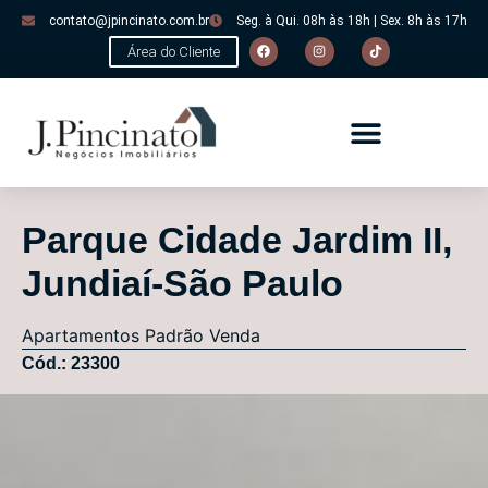
contato@jpincinato.com.br
Seg. à Qui. 08h às 18h | Sex. 8h às 17h
Área do Cliente
Parque Cidade Jardim II,
Jundiaí-São Paulo
Apartamentos
Padrão
Venda
Cód.: 23300