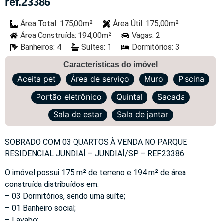
ref.23386
Área Total: 175,00m²
Área Útil: 175,00m²
Área Construída: 194,00m²
Vagas: 2
Banheiros: 4
Suítes: 1
Dormitórios: 3
Características do imóvel
Aceita pet
Área de serviço
Muro
Piscina
Portão eletrônico
Quintal
Sacada
Sala de estar
Sala de jantar
SOBRADO COM 03 QUARTOS À VENDA NO PARQUE
RESIDENCIAL JUNDIAÍ – JUNDIAÍ/SP – REF.23386
O imóvel possui 175 m² de terreno e 194 m² de área
construída distribuídos em:
– 03 Dormitórios, sendo uma suíte;
– 01 Banheiro social;
– Lavabo;