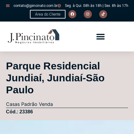
contato@jpincinato.com.br
Seg. à Qui. 08h às 18h | Sex. 8h às 17h
Área do Cliente
Parque Residencial
Jundiaí, Jundiaí-São
Paulo
Casas
Padrão
Venda
Cód.: 23386