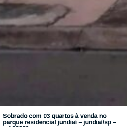
Sobrado com 03 quartos à venda no
parque residencial jundiaí – jundiaí/sp –