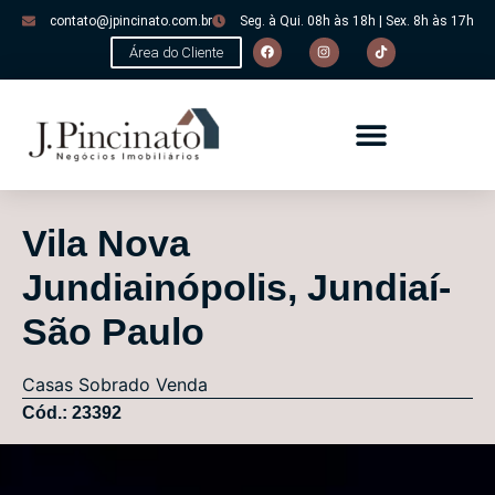
contato@jpincinato.com.br
Seg. à Qui. 08h às 18h | Sex. 8h às 17h
Área do Cliente
Vila Nova
Jundiainópolis, Jundiaí-
São Paulo
Casas
Sobrado
Venda
Cód.: 23392