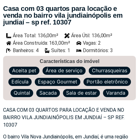
Casa com 03 quartos para locação e
venda no bairro vila jundiainópolis em
jundiaí – sp ref. 10307
Área Total: 136,00m²
Área Útil: 136,00m²
Área Construída: 163,00m²
Vagas: 2
Banheiros: 4
Suítes: 1
Dormitórios: 3
Características do imóvel
Aceita pet
Área de serviço
Churrasqueiras
Edícula
Espaço Gourmet
Portão eletrônico
Quintal
Sacada
Sala de estar
Varanda
CASA COM 03 QUARTOS PARA LOCAÇÃO E VENDA NO
BAIRRO VILA JUNDIAINÓPOLIS EM JUNDIAÍ – SP REF.
10307
O bairro Vila Nova Jundiainópolis, em Jundiaí, é uma região