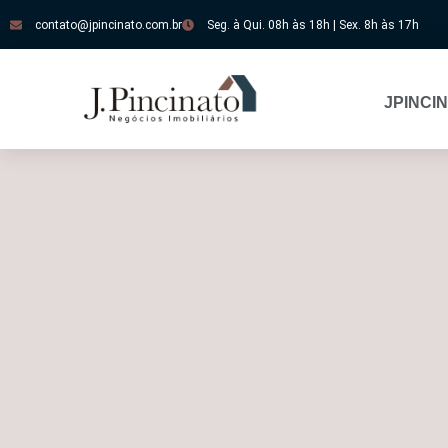
contato@jpincinato.com.br
Seg. à Qui. 08h às 18h | Sex. 8h às 17h
JPINCI