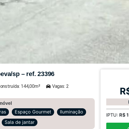
peva/sp – ref. 23396
onstruída: 144,00m²
Vagas: 2
R
imóvel
ras
Espaço Gourmet
Iluminação
IPTU:
R$ 
Sala de jantar