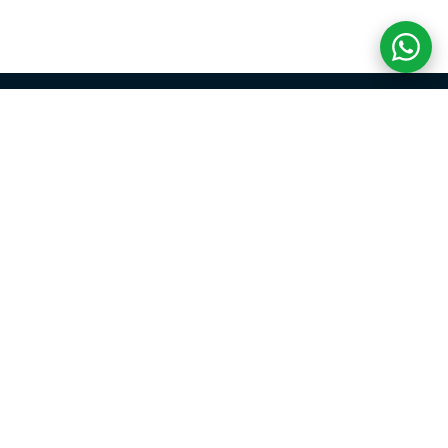
COM CREDIBILIDADE
E EXPERTISE,
CONECTANDO
CLIENTES AOS
IMÓVEIS DOS SEUS
SONHOS!
VENHA CONHECER O SEU FUTURO LAR!