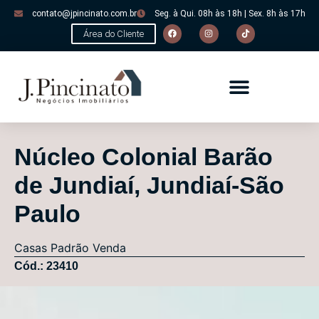
contato@jpincinato.com.br
Seg. à Qui. 08h às 18h | Sex. 8h às 17h
Área do Cliente
Núcleo Colonial Barão
de Jundiaí, Jundiaí-São
Paulo
Casas
Padrão
Venda
Cód.: 23410