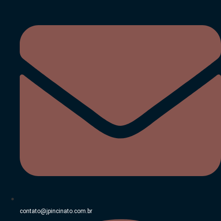
Ir
para
o
conteúdo
contato@jpincinato.com.br