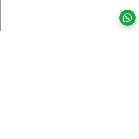
COM CREDIBILIDADE
E EXPERTISE,
CONECTANDO
CLIENTES AOS
IMÓVEIS DOS SEUS
SONHOS!