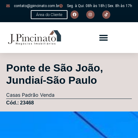
contato@jpincinato.com.br
Seg. à Qui. 08h às 18h | Sex. 8h às 17h
Área do Cliente
Ponte de São João,
Jundiaí-São Paulo
Casas
Padrão
Venda
Cód.: 23468